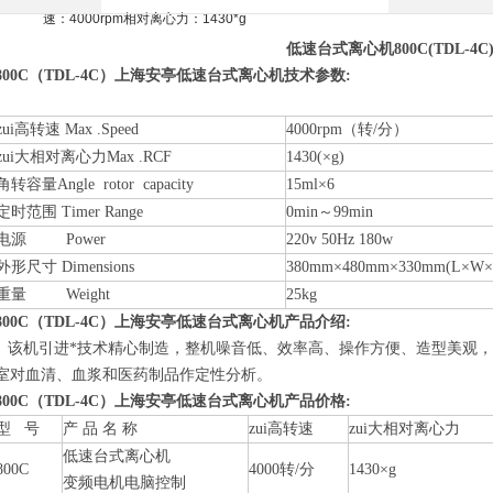
低速台式离心机800C(TDL-4C
800C（TDL-4C）上海安亭低速台式离心机技术参数:
zui高转速 Max .Speed
4000rpm（转/分）
zui大相对离心力Max .RCF
1430(×g)
角转容量Angle rotor capacity
15ml×6
定时范围 Timer Range
0min～99min
电源 Power
220v 50Hz 180w
外形尺寸 Dimensions
380mm×480mm×330mm(L×W×
重量 Weight
25kg
800C（TDL-4C）上海安亭低速台式离心机产品介绍:
该机引进*技术精心制造，整机噪音低、效率高、操作方便、造型美观，
室对血清、血浆和医药制品作定性分析。
800C（TDL-4C）上海安亭低速台式离心机产品价格:
型 号
产 品 名 称
zui高转速
zui大相对离心力
低速台式离心机
800C
4000转/分
1430×g
变频电机电脑控制