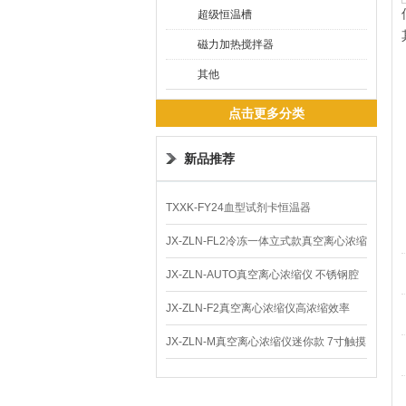
超级恒温槽
磁力加热搅拌器
其他
点击更多分类
新品推荐
TXXK-FY24血型试剂卡恒温器
JX-ZLN-FL2冷冻一体立式款真空离心浓缩
仪 低温功能
JX-ZLN-AUTO真空离心浓缩仪 不锈钢腔
体
JX-ZLN-F2真空离心浓缩仪高浓缩效率
JX-ZLN-M真空离心浓缩仪迷你款 7寸触摸
屏