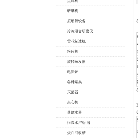
点焊机
研磨机
振动筛设备
冷冻混合研磨仪
雪花制冰机
粉碎机
旋转蒸发器
电阻炉
各种泵类
灭菌器
离心机
蒸馏水器
恒温水浴/油浴
蛋白回收槽