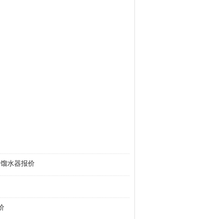
热蒸馏水器报价
价