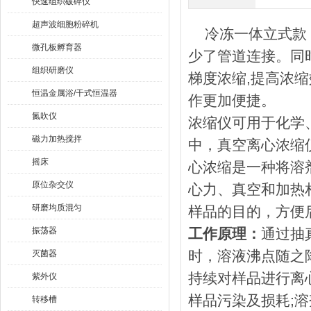
快速组织破碎仪
超声波细胞粉碎机
冷冻一体立式款（
微孔板孵育器
少了管道连接。同
组织研磨仪
梯度浓缩,提高浓
恒温金属浴/干式恒温器
作更加便捷。
氮吹仪
浓缩仪可用于化学
磁力加热搅拌
中，真空离心浓缩
摇床
心浓缩是一种将溶
原位杂交仪
心力、真空和加热
研磨均质混匀
样品的目的，方便
振荡器
工作原理：
通过抽
时，溶液沸点随之
灭菌器
持续对样品进行离
紫外仪
样品污染及损耗;
转移槽