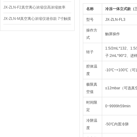
体
JX-ZLN-F2真空离心浓缩仪高浓缩效率
名称
冷冻一体立式款（
JX-ZLN-M真空离心浓缩仪迷你款 7寸触摸
型号
JX-ZLN-FL3
屏
操作方
触屏操作
式
1.5/2mL*132、1.
转子
子:2mL*90*2、
腔体温
-10℃~+100℃
度
极限真
≤12mbar（可选真
空值
时间限
0~9999h59min
定
冷阱温
-50℃内置冷阱
度