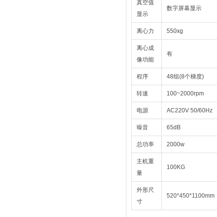
真空值
数字屏幕显示
显示
离心力
550xg
离心成
有
像功能
程序
48组(8个梯度)
转速
100~2000rpm
电源
AC220V 50/60Hz
噪音
65dB
总功率
2000w
主机重
100KG
量
外形尺
520*450*1100mm
寸