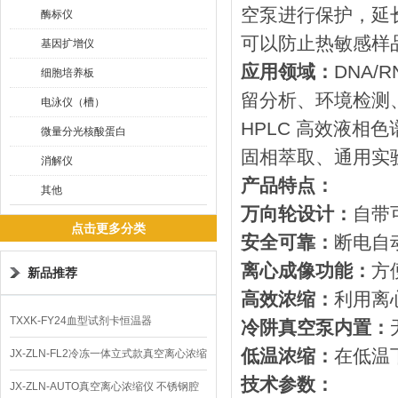
空泵进行保护，延
酶标仪
可以防止热敏感样
基因扩增仪
应用领域：
DNA
细胞培养板
留分析、环境检测
电泳仪（槽）
HPLC 高效液相
微量分光核酸蛋白
固相萃取、通用实
消解仪
产品特点：
其他
万向轮设计：
自带
点击更多分类
安全可靠：
断电自
离心成像功能：
方
新品推荐
高效浓缩：
利用离
TXXK-FY24血型试剂卡恒温器
冷阱真空泵内置：
低温浓缩：
在低温
JX-ZLN-FL2冷冻一体立式款真空离心浓缩
技术参数：
仪 低温功能
JX-ZLN-AUTO真空离心浓缩仪 不锈钢腔