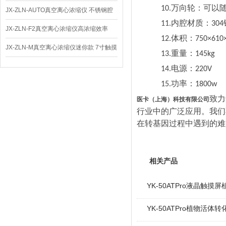
万向轮：可以
10.
仪 低温功能
JX-ZLN-AUTO真空离心浓缩仪 不锈钢腔
内腔材质：
11.
304
体
JX-ZLN-F2真空离心浓缩仪高浓缩效率
体积：
12.
750×610
JX-ZLN-M真空离心浓缩仪迷你款 7寸触摸
重量：
13.
145kg
屏
电源：
14.
220V
功率：
15.
1800w
致力
医卡（上海）科技有限公司
行业中的广泛应用。我们
在转基因过程中遇到的难
相关产品
YK-50ATPro液晶触
YK-50ATPro植物活体