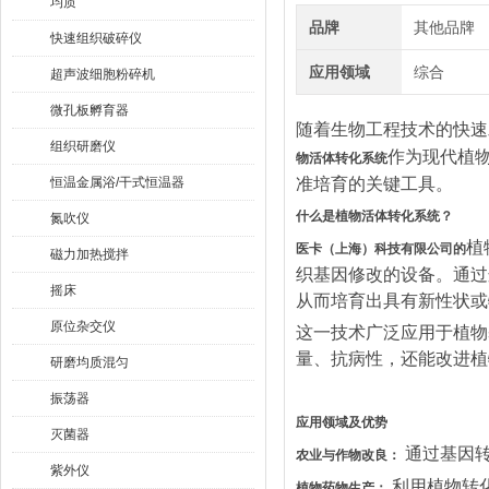
均质
品牌
其他品牌
快速组织破碎仪
应用领域
综合
超声波细胞粉碎机
微孔板孵育器
随着生物工程技术的快速
组织研磨仪
作为现代植
物活体转化系统
恒温金属浴/干式恒温器
准培育的关键工具。
什么是植物活体转化系统？
氮吹仪
植
医卡（上海）科技有限公司的
磁力加热搅拌
织基因修改的设备。通过
摇床
从而培育出具有新性状或
原位杂交仪
这一技术广泛应用于植物
量、抗病性，还能改进植
研磨均质混匀
振荡器
应用领域及优势
灭菌器
通过基因
农业与作物改良：
紫外仪
利用植物转
植物药物生产：