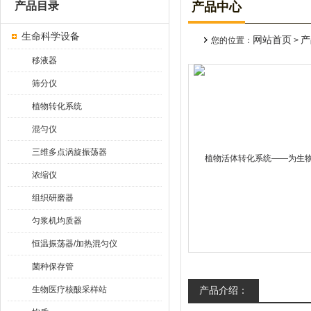
产品目录
产品中心
生命科学设备
网站首页
产
您的位置：
>
移液器
筛分仪
植物转化系统
混匀仪
三维多点涡旋振荡器
浓缩仪
组织研磨器
匀浆机均质器
恒温振荡器/加热混匀仪
菌种保存管
生物医疗核酸采样站
产品介绍：