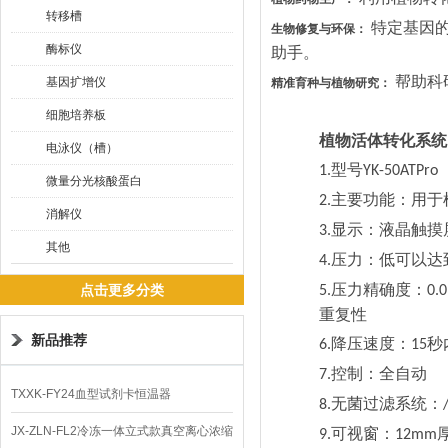
转移槽
特定基因
生物修复与环保：
酶标仪
助手。
帮助科
基因扩增仪
精准育种与植物研究：
细胞培养板
植物活体转化系统
电泳仪（槽）
型号
1.
YK-50ATPro
微量分光核酸蛋白
主要功能：用于
2.
消解仪
显示：液晶触摸
3.
其他
压力：低可以达
4.
压力精确度：
点击更多分类
5.
0.
重复性
新品推荐
降压速度：
秒
6.
15
控制：全自动
7.
TXXK-FY24血型试剂卡恒温器
无菌过滤系统：
8.
JX-ZLN-FL2冷冻一体立式款真空离心浓缩
可视窗：
9.
12mm