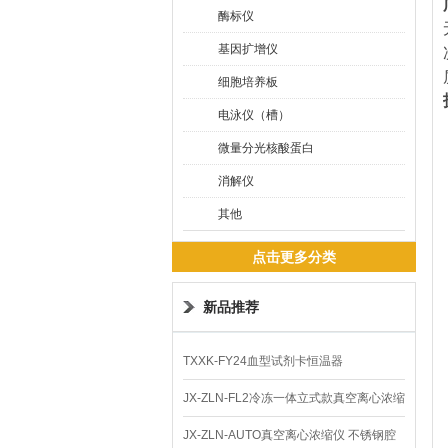
酶标仪
基因扩增仪
细胞培养板
电泳仪（槽）
微量分光核酸蛋白
消解仪
其他
点击更多分类
新品推荐
TXXK-FY24血型试剂卡恒温器
JX-ZLN-FL2冷冻一体立式款真空离心浓缩
仪 低温功能
JX-ZLN-AUTO真空离心浓缩仪 不锈钢腔