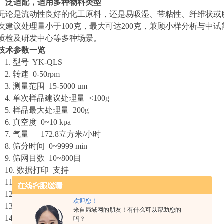
广泛适配，适用多种物料类型
无论是流动性良好的化工原料，还是易吸湿、带粘性、纤维状或
次建议处理量小于100克，最大可达200克，兼顾小样分析与中
质检及研发中心等多种场景。
技术参数一览
1.
型号
YK-QLS
2.
转速
0-50rpm
3.
测量范围
15-5000 um
4.
单次样品建议处理量
<100g
5.
样品最大处理量
200g
6.
真空度
0~10 kpa
7.
气量
172.8立方米/小时
8.
筛分时间
0~9999 min
9.
筛网目数
10~800目
10.
数据打印
支持
11.
正反转功能
支持
12.
电源
/功率
220V
50Hz
/
180 W
欢迎您！
13.
尺寸
463*338*383mm
来自局域网的朋友！有什么可以帮助您的
14.
重量
25KG
吗？