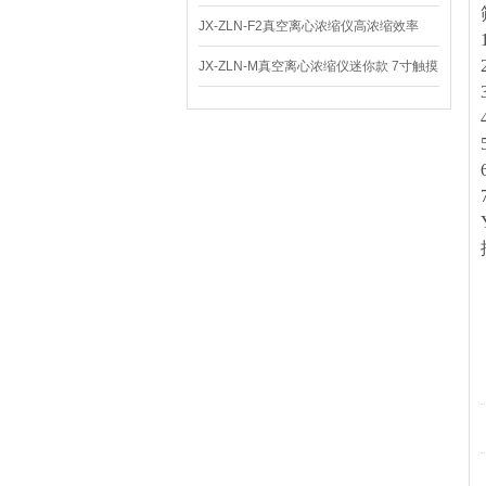
体
JX-ZLN-F2真空离心浓缩仪高浓缩效率
JX-ZLN-M真空离心浓缩仪迷你款 7寸触摸
屏