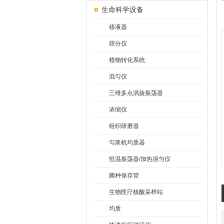
生命科学设备
移液器
筛分仪
植物转化系统
混匀仪
三维多点涡旋振荡器
浓缩仪
组织研磨器
匀浆机均质器
恒温振荡器/加热混匀仪
菌种保存管
生物医疗核酸采样站
均质