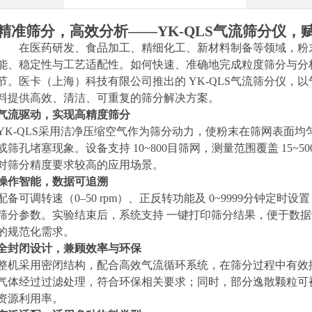
精准筛分，高效分析
——YK-QLS气流筛分仪
在医药研发、食品加工、精细化工、新材料制备等领域，粉
能、稳定性与工艺适配性。如何快速、准确地完成粒度筛分与分
节。医卡（上海）科技有限公司推出的
YK-QLS气流筛分仪，
料提供高效、清洁、可重复的筛分解决方案。
气流驱动，实现高精度筛分
YK-QLS采用洁净压缩空气作为筛分动力，使粉末在筛网表面
或筛孔堵塞现象。设备支持 10~800目筛网，测量范围覆盖 15~
对筛分精度要求较高的应用场景。
操作智能，数据可追溯
配备可调转速（
0–50 rpm）、正反转功能及 0~9999分钟
筛分参数。实验结束后，系统支持 一键打印筛分结果，便于数
的规范化需求。
全封闭设计，兼顾效率与环保
整机采用密闭结构，配合高效气流循环系统，在筛分过程中有效
气体经过过滤处理，符合环保相关要求；同时，部分逸散颗粒可
资源利用率。