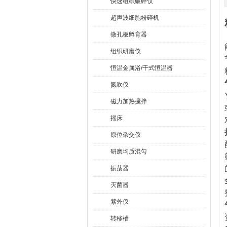
快速组织破碎仪
超声波细胞粉碎机
微孔板孵育器
组织研磨仪
恒温金属浴/干式恒温器
氮吹仪
磁力加热搅拌
摇床
原位杂交仪
研磨均质混匀
振荡器
灭菌器
紫外仪
转移槽