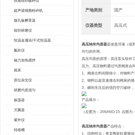
快速组织破碎仪
产地类别
国产
超声波细胞粉碎机
微孔板孵育器
仪器类型
高压式
组织研磨仪
恒温金属浴/干式恒温器
高压纳米均质器
是使悬浮液（或
氮吹仪
均匀的作用。
高压均质的原理：高压泵头组件
磁力加热搅拌
压力。高压物料通过均质阀座会
摇床
1、阀座出料间隙很小，对物料产
原位杂交仪
2、物料以超音速撞击到阀座的
3、瞬间失压后的强烈空穴破碎
研磨均质混匀
产品展示：
振荡器
灭菌器
（左图为：JXNANO-15 右图为：J
紫外仪
高压纳米均质器
产品特点：
转移槽
1、结构特点：单支陶瓷柱塞驱