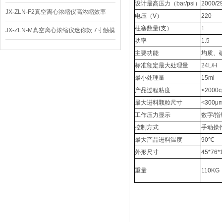
设计最高压力（bar/psi）
2000/2
体
JX-ZLN-F2真空离心浓缩仪高浓缩效率
电压（V）
220
柱塞数量(支）
1
JX-ZLN-M真空离心浓缩仪迷你款 7寸触摸
功率
1.5
屏
主要功能
均质、
标准额定最大处理量
24L/H
最小处理量
15ml
产品过程粘度
<2000c
最大进料颗粒尺寸
<300μ
工作压力显示
数字/
控制方式
手动操
最大产品进料温度
90℃
外形尺寸
45*76*
重量
110KG