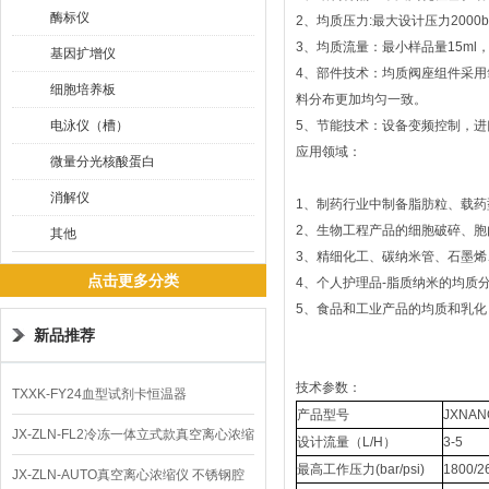
酶标仪
2、均质压力:最大设计压力2000ba
3、均质流量：最小样品量15m
基因扩增仪
4、部件技术：均质阀座组件采
细胞培养板
料分布更加均匀一致。
电泳仪（槽）
5、节能技术：设备变频控制，
应用领域：
微量分光核酸蛋白
消解仪
1、制药行业中制备脂肪粒、载
2、生物工程产品的细胞破碎、胞
其他
3、精细化工、碳纳米管、石墨
点击更多分类
4、个人护理品-脂质纳米的均质
5、食品和工业产品的均质和乳化
新品推荐
技术参数：
TXXK-FY24血型试剂卡恒温器
产品型号
JXNAN
JX-ZLN-FL2冷冻一体立式款真空离心浓缩
设计流量（L/H）
3-5
最高工作压力(bar/psi)
1800/2
仪 低温功能
JX-ZLN-AUTO真空离心浓缩仪 不锈钢腔