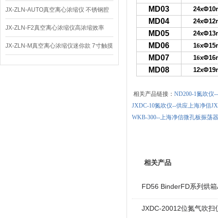
MD03
24xΦ1
仪 低温功能
JX-ZLN-AUTO真空离心浓缩仪 不锈钢腔
MD04
24xΦ1
体
JX-ZLN-F2真空离心浓缩仪高浓缩效率
MD05
24xΦ1
MD06
1
6
xΦ1
JX-ZLN-M真空离心浓缩仪迷你款 7寸触摸
MD07
1
6
xΦ1
屏
MD08
12xΦ1
相关产品链接：
ND200-1氮吹
JXDC-10氮吹仪--供应上海净信JX
WKB-300--上海净信微孔板振荡
相关产品
FD56 BinderFD系列烘箱
JXDC-20012位氮气吹扫