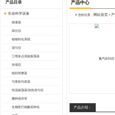
产品目录
产品中心
生命科学设备
网站首页
产
您的位置：
>
移液器
筛分仪
植物转化系统
混匀仪
三维多点涡旋振荡器
浓缩仪
组织研磨器
匀浆机均质器
恒温振荡器/加热混匀仪
菌种保存管
生物医疗核酸采样站
产品介绍：