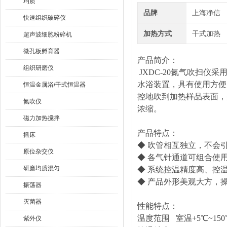
均质
品牌
上海净信
快速组织破碎仪
加热方式
干式加热
超声波细胞粉碎机
微孔板孵育器
产品简介：
组织研磨仪
JXDC-20氮气吹扫仪
水浴装置，具有使用方便
恒温金属浴/干式恒温器
控地吹到加热样品表面，
氮吹仪
浓缩。
磁力加热搅拌
产品特点：
摇床
◆ 吹管相互独立，不会
原位杂交仪
◆ 各气针通道可组合使
研磨均质混匀
◆ 系统控温精度高、控
◆ 产品外形美观大方，
振荡器
灭菌器
性能特点：
温度范围 室温+5℃~15
紫外仪