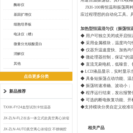
用途恒温振荡器。其PID模
酶标仪
JXH-100
将恒温和振荡两
应过程理想的自动化工具。
基因扩增仪
细胞培养板
加热型恒温混匀仪（振荡恒
电泳仪（槽）
◆ 用户可独立关闭或开启
◆ 采用金属模块，温度均匀
微量分光核酸蛋白
◆ 仪器升温速度快、加热均
消解仪
◆ 微处理器控制，保证*的
其他
◆ 直流无刷电机，低噪音、
◆ LCD液晶显示，实时显
点击更多分类
◆ 具备短振荡点动功能、温
◆ 振荡转速准确、波动小；
新品推荐
◆ 程序运行结束，发出报警
◆ 可选的断电恢复功能、
◆支持模块分类自定义校准
TXXK-FY24血型试剂卡恒温器
JX-ZLN-FL2冷冻一体立式款真空离心浓缩
相关产品
仪 低温功能
JX-ZLN-AUTO真空离心浓缩仪 不锈钢腔