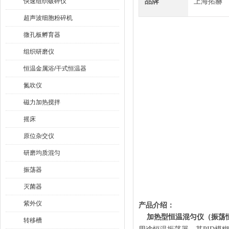
品牌
上海拓赫
快速组织破碎仪
超声波细胞粉碎机
微孔板孵育器
组织研磨仪
恒温金属浴/干式恒温器
氮吹仪
磁力加热搅拌
摇床
原位杂交仪
研磨均质混匀
振荡器
灭菌器
紫外仪
产品介绍：
加热型恒温混匀仪（振荡
转移槽