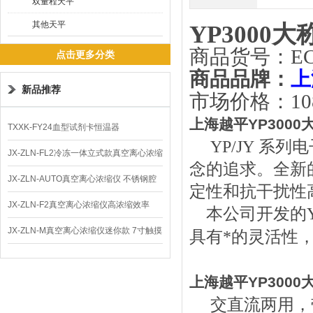
双量程天平
其他天平
YP3000
商品货号：ECS
点击更多分类
商品品牌：
上
新品推荐
市场价格：10
上海越平YP3000
TXXK-FY24血型试剂卡恒温器
YP/JY
系列电
JX-ZLN-FL2冷冻一体立式款真空离心浓缩
念的追求。全新
仪 低温功能
JX-ZLN-AUTO真空离心浓缩仪 不锈钢腔
定性和抗干扰性
体
JX-ZLN-F2真空离心浓缩仪高浓缩效率
本公司开发的
JX-ZLN-M真空离心浓缩仪迷你款 7寸触摸
具有*的灵活性
屏
上海越平YP3000
交直流两用，