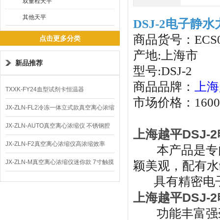
双量程天平
其他天平
DSJ-2电子静
商品货号：ECS0
点击更多分类
产地:上海市
新品推荐
型号:DSJ-2
商品品牌：
上海
TXXK-FY24血型试剂卡恒温器
市场价格：160
JX-ZLN-FL2冷冻一体立式款真空离心浓缩
仪 低温功能
JX-ZLN-AUTO真空离心浓缩仪 不锈钢腔
上海越平DSJ-
体
JX-ZLN-F2真空离心浓缩仪高浓缩效率
本产品是专门
JX-ZLN-M真空离心浓缩仪迷你款 7寸触摸
颖美观，配有水
具有精密电子天
屏
上海越平DSJ-
功能丰富强劲