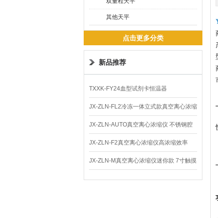
双量程天平
其他天平
点击更多分类
新品推荐
TXXK-FY24血型试剂卡恒温器
JX-ZLN-FL2冷冻一体立式款真空离心浓缩
仪 低温功能
JX-ZLN-AUTO真空离心浓缩仪 不锈钢腔
体
JX-ZLN-F2真空离心浓缩仪高浓缩效率
JX-ZLN-M真空离心浓缩仪迷你款 7寸触摸
屏