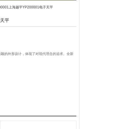
200001上海越平YP200001电子天平
子天平
流畅新颖的外形设计，体现了对现代理念的追求。全新
快，定点更迅速。稳定性和抗干扰性高。
还可以根据用户的要求进行生产。具有*的灵活性，