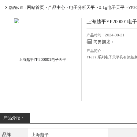
网站首页
产品中心
电子分析天平
0.1g电子天平
您的位置：
>
>
>
> YP
上海越平YP200001电
产品时间：2024-08-21
简要描述：
产品简介：
YP/JY 系列电子天平具有
的设计，使称重的反应速度更
本公司开发的YP系列电子天平
野外操作的Z佳选择。
产品介绍：
品牌
上海越平