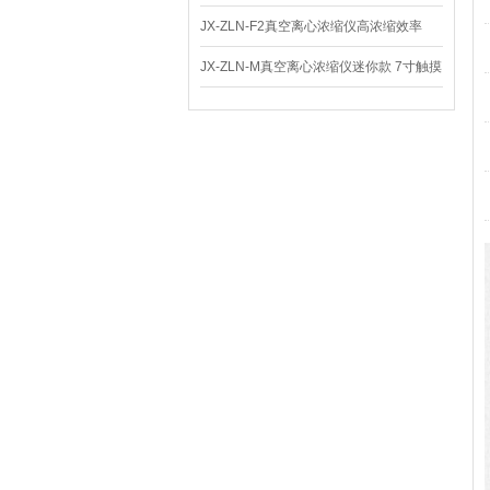
体
JX-ZLN-F2真空离心浓缩仪高浓缩效率
JX-ZLN-M真空离心浓缩仪迷你款 7寸触摸
屏