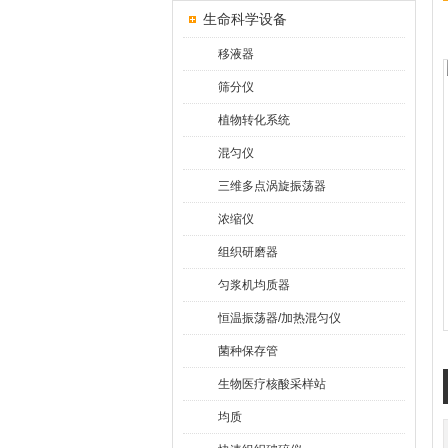
生命科学设备
移液器
筛分仪
植物转化系统
混匀仪
三维多点涡旋振荡器
浓缩仪
组织研磨器
匀浆机均质器
恒温振荡器/加热混匀仪
菌种保存管
生物医疗核酸采样站
均质