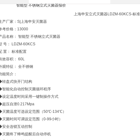
上海申安立式灭菌器LDZM-60KCS-标
生产厂家：S|上海申安灭菌器
参考价格：13000
产品名称： 智能型 不锈钢立式灭菌器
型 号： LDZM-60KCS
配 置： 标准配置
有效容积： 60L
外观特征： 全不锈钢
功能简介：
◆转盘式快开门结构
◆智能化自动控制灭菌循环程序
◆设定温度时间采用一键制操作方式
◆超压自泄0.217Mpa
◆灭菌温度可选设定范围（50℃-134℃）
◆灭菌时间可调设定范围（0-99小时）
◆安全连锁互动控制
◆灭菌终了蜂鸣提醒后自动停机