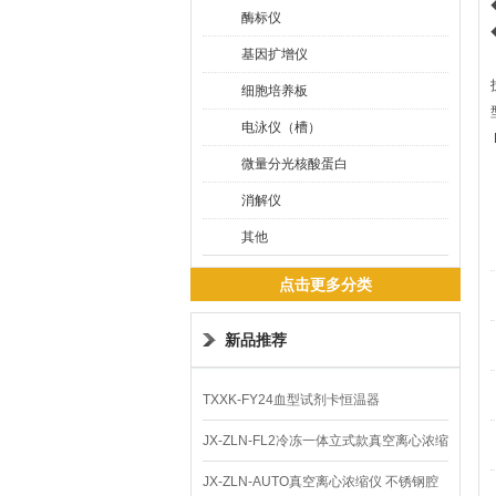
酶标仪
基因扩增仪
细胞培养板
电泳仪（槽）
微量分光核酸蛋白
消解仪
其他
点击更多分类
新品推荐
TXXK-FY24血型试剂卡恒温器
JX-ZLN-FL2冷冻一体立式款真空离心浓缩
仪 低温功能
JX-ZLN-AUTO真空离心浓缩仪 不锈钢腔