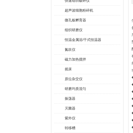
快速组织破碎仪
超声波细胞粉碎机
微孔板孵育器
组织研磨仪
恒温金属浴/干式恒温器
氮吹仪
磁力加热搅拌
摇床
原位杂交仪
研磨均质混匀
振荡器
灭菌器
紫外仪
转移槽