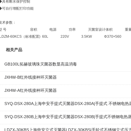
◆具有断水保护控制
◆可自行增配打印功能
技术参数：
型 号 容积 电源 功率 灭菌室设计体积 重量 
LDZM-60KCS（标准配置) 60L 220V 3.5KW Φ370×560 12
相关产品
GB100L拓赫玻璃珠灭菌器数显高温消毒
JXHW-B红外线接种环灭菌器
JXHW-A红外线接种环灭菌器
SYQ-DSX-280A上海申安手提式灭菌器DSX-280A|手提式 不锈钢
SYQ-DSX-280B上海申安手提式灭菌器DSX-280B|手提式不锈钢电
LDZX-30KBS上海申安立式灭菌器LDZX-30KBS|手轮式不锈钢立式