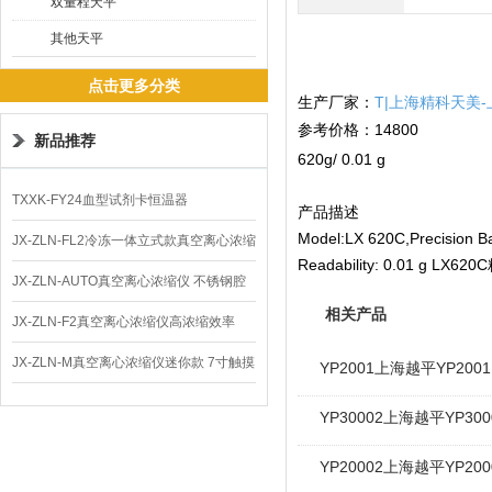
双量程天平
其他天平
点击更多分类
生产厂家：
T|上海精科天美
参考价格：14800
新品推荐
620g/ 0.01 g
TXXK-FY24血型试剂卡恒温器
产品描述
Model:LX 620C,Precision Ba
JX-ZLN-FL2冷冻一体立式款真空离心浓缩
Readability: 0.01 g
仪 低温功能
JX-ZLN-AUTO真空离心浓缩仪 不锈钢腔
相关产品
体
JX-ZLN-F2真空离心浓缩仪高浓缩效率
JX-ZLN-M真空离心浓缩仪迷你款 7寸触摸
YP2001上海越平YP20
屏
YP30002上海越平YP30
YP20002上海越平YP20