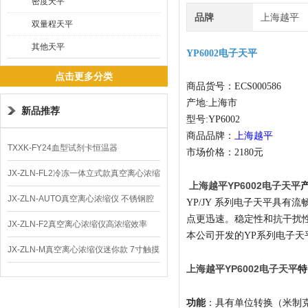
密度天平
品牌
上海越平
双量程天平
其他天平
YP6002电子天平
点击更多分类
商品货号：ECS000586
产地:上海市
新品推荐
型号:YP6002
商品品牌：
上海越平
TXXK-FY24血型试剂卡恒温器
市场价格：2180元
JX-ZLN-FL2冷冻一体立式款真空离心浓缩
上海越平YP6002电子天平
仪 低温功能
JX-ZLN-AUTO真空离心浓缩仪 不锈钢腔
YP/JY 系列电子天平具
点更迅速。稳定性和抗干扰
体
JX-ZLN-F2真空离心浓缩仪高浓缩效率
本公司开发的YP系列电子天
JX-ZLN-M真空离心浓缩仪迷你款 7寸触摸
上海越平YP6002电子天平​
特
屏
功能
：具有单位转换（米制