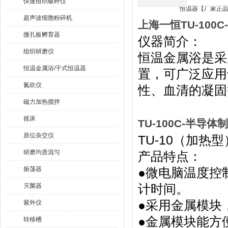
快速组织破碎仪
超声波细胞粉碎机
上海一恒TU-10
微孔板孵育器
仪器简介：
组织研磨仪
恒温金属浴是采
恒温金属浴/干式恒温器
置，可广泛应用
氮吹仪
性、血清的凝固
磁力加热搅拌
摇床
TU-100C-半导
原位杂交仪
TU-10（加热型
研磨均质混匀
产品特点：
振荡器
●微电脑温度控
计时间。
灭菌器
●采用金属模块
紫外仪
●金属模块能方
转移槽