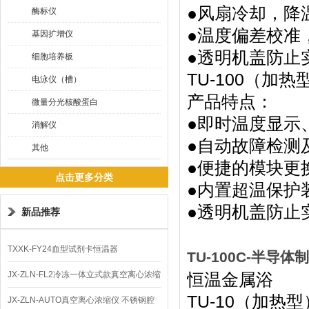
●风扇冷却，降
酶标仪
●温度偏差校准
基因扩增仪
●透明机盖防止
细胞培养板
TU-100（加热型
电泳仪（槽）
产品特点：
微量分光核酸蛋白
●即时温度显示
消解仪
●自动故障检测
其他
●便捷的模块更
点击更多分类
●内置超温保护
●透明机盖防止
新品推荐
TXXK-FY24血型试剂卡恒温器
TU-100C-半导
JX-ZLN-FL2冷冻一体立式款真空离心浓缩
恒温金属浴
TU-10（加
仪 低温功能
JX-ZLN-AUTO真空离心浓缩仪 不锈钢腔