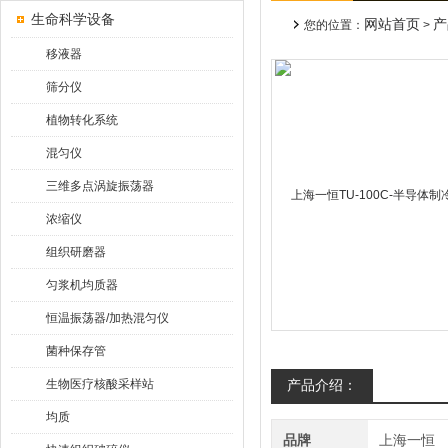
生命科学设备
网站首页
产
您的位置：
>
移液器
筛分仪
植物转化系统
混匀仪
三维多点涡旋振荡器
浓缩仪
组织研磨器
匀浆机均质器
恒温振荡器/加热混匀仪
菌种保存管
生物医疗核酸采样站
产品介绍：
均质
品牌
上海一恒