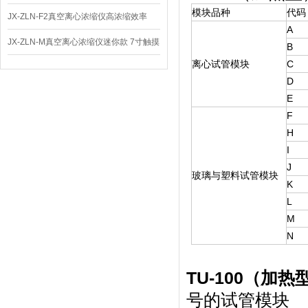
模块品种
代码
体
JX-ZLN-F2真空离心浓缩仪高浓缩效率
A
JX-ZLN-M真空离心浓缩仪迷你款 7寸触摸
B
离心试管模块
C
屏
D
E
F
H
I
J
玻璃与塑料试管模块
K
L
M
N
TU-100（加热
号的试管模块