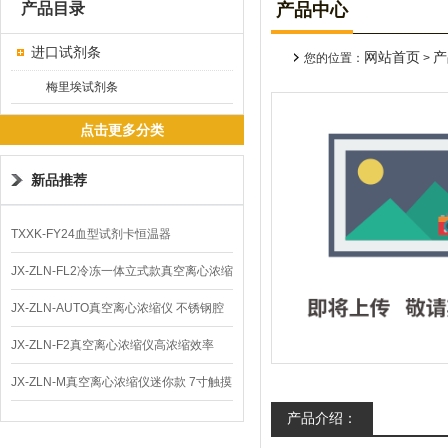
产品目录
产品中心
进口试剂条
网站首页
产
您的位置：
>
梅里埃试剂条
点击更多分类
新品推荐
TXXK-FY24血型试剂卡恒温器
JX-ZLN-FL2冷冻一体立式款真空离心浓缩
仪 低温功能
JX-ZLN-AUTO真空离心浓缩仪 不锈钢腔
体
JX-ZLN-F2真空离心浓缩仪高浓缩效率
JX-ZLN-M真空离心浓缩仪迷你款 7寸触摸
产品介绍：
屏