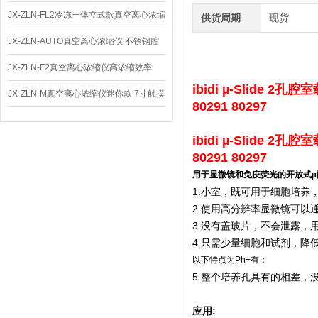
JX-ZLN-FL2冷冻一体立式款真空离心浓缩
供货周期
现货
仪 低温功能
JX-ZLN-AUTO真空离心浓缩仪 不锈钢腔
体
JX-ZLN-F2真空离心浓缩仪高浓缩效率
ibidi µ-Slide
2孔腔室载玻
JX-ZLN-M真空离心浓缩仪迷你款 7寸触摸
80291 80297
屏
ibidi µ-Slide
2孔腔室载玻
80291 80297
用于显微镜和免疫荧光的开放式μ
1.小室，既可用于细胞培养
2.使用高分辨率显微镜可以
3.没有盖玻片，不会泄露，
4.只需少量细胞和试剂，降
以下特点为Ph+有：
5.整个培养孔具有的相差，
应用: