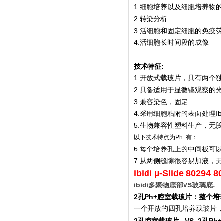
1.细胞培养以及细胞培养物
2.转染分析
3.活细胞和固定细胞的免疫
4.活细胞长时间段的成像
技术特征:
1.开放式载玻片，具有两个
2.具备适用于显微镜观察的
3.兼容染色，固定
4.采用细胞粘附的表面处理Ibit
5.生物兼容性塑料生产，无
以下技术特点为Ph+有：
6.每个培养孔上的中间板可
7.
从两侧缝隙很容易加液，
ibidi µ-Slide 80294 
ibidi
多聚物底部VS玻璃底:
2
孔Ph+腔室载玻片：整个
一个开放的四孔培养载玻片
2
孔腔室载玻片 VS
2
孔Ph