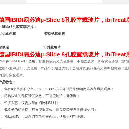
德国IBIDI易必迪µ-
Slide 8孔腔室载玻片，ibiTreat
µ-Slide 8孔腔室载玻片：
ibidi标准底 带格子标准底
玻璃底 可粘载玻片
德国IBIDI易必迪µ-
Slide 8孔腔室载玻片，ibiTreat
ibidi µ-Slide 8 well
适用于标准免疫荧光染色步骤，不需盖玻片，所有实验步骤（例如
放型小室中进行，染色后，样品可以通过类似于盖玻片的底部在高分辨率显微镜下直
间进行实验观察。
产品特色：
1
、含有
8
个单独的小室，“
All-in-one
”小室可以用来做细胞培养和显微观察；
2
、简易快速的免疫荧光染色，不需盖玻片，无渗漏；
3
、经济实惠，仅需少量的细胞和试剂；
4
、带格子的标准底，可方便重定位，供免疫荧光及显微镜使用；
5
、可粘载玻片可以粘附在任何表面上，适用于材料研发。