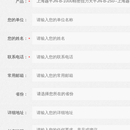
产品：
您的单位：
您的姓名：
联系电话：
常用邮箱：
省份：
详细地址：