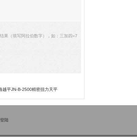
结果（填写阿拉伯数字），如：三加四=7
0上海越平JN-B-2500精密扭力天平
登陆