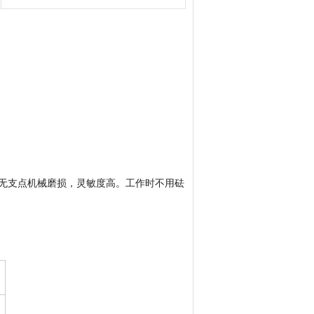
无支点机械磨损，灵敏度高。工作时不用砝