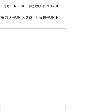
海越平JN-B-1000精密扭力天平JN-B-250--上海越平JN-B-250精密扭力天平
扭力天平JN-B-250--上海越平JN-B-
密衡量。采用的是弹性元件组合的原理，无支点机
用砝码，就可以直接读取测量数据。操作简便，读