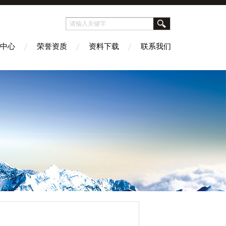
中心
荣誉资质
资料下载
联系我们