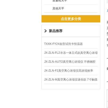
双量程天平
其他天平
点击更多分类
新品推荐
TXXK-FY24血型试剂卡恒温器
JX-ZLN-FL2冷冻一体立式款真空离心浓缩
仪 低温功能
JX-ZLN-AUTO真空离心浓缩仪 不锈钢腔
体
JX-ZLN-F2真空离心浓缩仪高浓缩效率
JX-ZLN-M真空离心浓缩仪迷你款 7寸触摸
屏