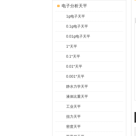
电子分析天平
1g电子天平
0.1g电子天平
0.01g电子天平
1*天平
0.1*天平
0.01*天平
0.001*天平
静水力学天平
液体比重天平
工业天平
扭力天平
密度天平