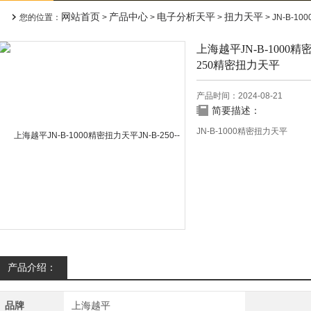
网站首页
产品中心
电子分析天平
扭力天平
您的位置：
>
>
>
> JN-B-1000上
上海越平JN-B-1000精密
250精密扭力天平
产品时间：2024-08-21
简要描述：
JN-B-1000精密扭力天平
商品货号：ECS000623
产地:上海市
型号:JN-B-1000
商品品牌：上海越平
市场价格：2880元
特点：
主要适用于对微量物质的高精
产品介绍：
械磨损，灵敏度高。工作时不
数迅速。
品牌
上海越平