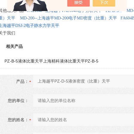
其他相关产品
FA2104J--上海越平FA2104J电子分析天平
PZ-D-5--
MD
重）天平
MD-200--上海越平MD-200电子MD密度（比重）天平
FA60
上海越平DSJ-2电子静水力学天平
关于我们
相关产品
PZ-B-5液体比重天平上海精科液体比重天平PZ-B-5
产品：
您的单位：
您的姓名：