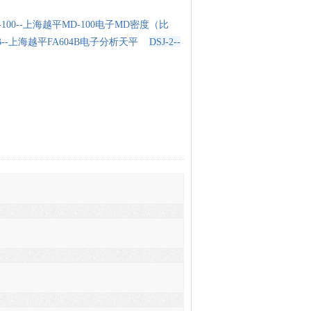
-100--上海越平MD-100电子MD密度（比
4B--上海越平FA604B电子分析天平
DSJ-2--