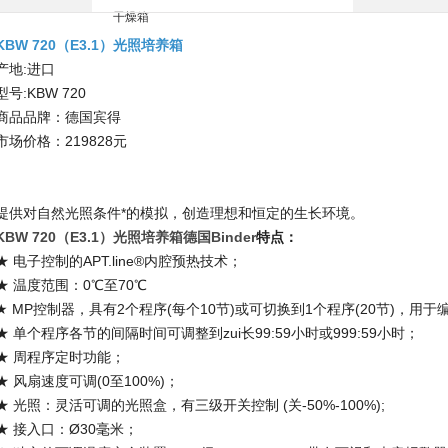
KBW 720（E3.1）光照培养箱
产地:进口
型号:KBW 720
商品品牌：德国宾得
市场价格：219828元
KBW 720（E3.1）光照培养箱商
KBW 720（E3.1）光照培养箱商
提供对自然光照条件*的模拟，创造理想和恒定的生长环境。
KBW 720（E3.1）光照培养箱德国Binder​
特点：
★ 电子控制的APT.line®内腔预热技术；
★ 温度范围：0℃至70℃
★ MP控制器，具有2个程序(每个10节)或可切换到1个程序(20节)，用于
★ 单个程序各节的间隔时间可调整到zui长99:59小时或999:59小时；
★ 周程序定时功能；
★ 风扇速度可调(0至100%)；
★ 光照：灵活可调的光照盒，有三级开关控制 (关-50%-100%);
★ 接入口：Ø30毫米；