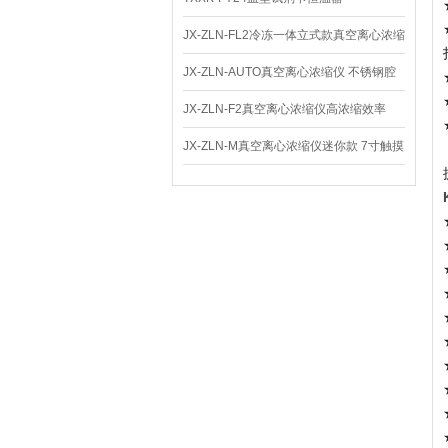
JX-ZLN-FL2冷冻一体立式款真空离心浓缩
仪 低温功能
JX-ZLN-AUTO真空离心浓缩仪 不锈钢腔
体
JX-ZLN-F2真空离心浓缩仪高浓缩效率
JX-ZLN-M真空离心浓缩仪迷你款 7寸触摸
屏