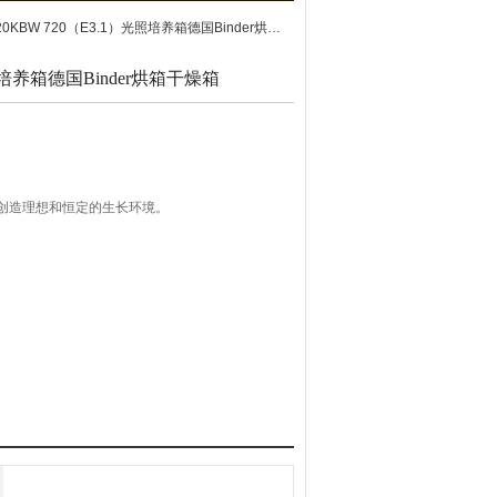
20KBW 720（E3.1）光照培养箱德国Binder烘箱干燥箱
照培养箱德国Binder烘箱干燥箱
创造理想和恒定的生长环境。
腔预热技术；
个10节)或可切换到1个程序(20节)，用于编程白天/
到Z长99:59小时或999:59小时；