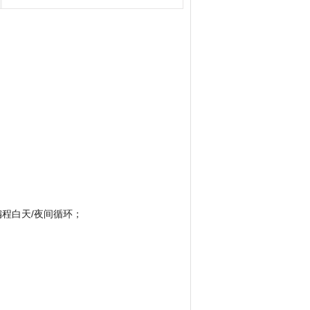
品说明
品属性
编程白天/夜间循环；