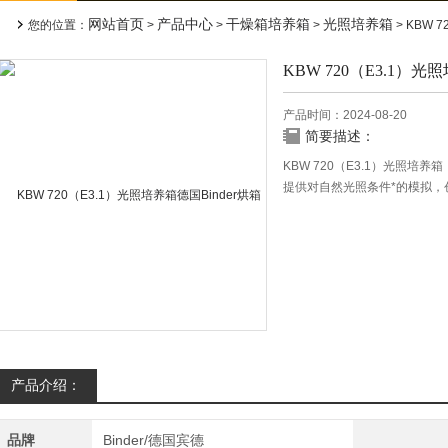
网站首页
产品中心
干燥箱培养箱
光照培养箱
您的位置：
>
>
>
> KBW 7
KBW 720（E3.1）光
产品时间：2024-08-20
简要描述：
KBW 720（E3.1）光照培养箱
提供对自然光照条件*的模拟，
特点：
★ 电子控制的APT.line®内
★ 温度范围：0℃至70℃
★ MP控制器，具有2个程序(每
夜间循环；
★ 单个程序各节的间隔时间可调整
★ 周程序定时功能；
产品介绍：
品牌
Binder/德国宾德