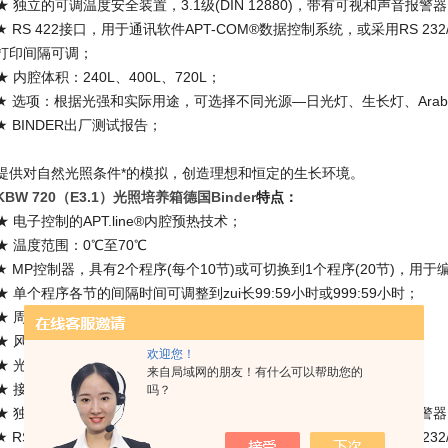
★ 独立的可调温度安全装置，3.1级(DIN 12880)，带有可视和声音报警
★ RS 422接口，用于通讯软件APT-COM®数据控制系统，或采用RS 23
打印间隔可调；
★ 内腔体积：240L、400L、720L；
★ 选项：根据光强和实际用途，可选择不同光源—日光灯、生长灯、Arabid
★ BINDER出厂测试报告；
提供对自然光照条件*的模拟，创造理想和恒定的生长环境。
KBW 720（E3.1）光照培养箱德国Binder​
特点：
★ 电子控制的APT.line®内腔预热技术；
★ 温度范围：0℃至70℃
★ MP控制器，具有2个程序(每个10节)或可切换到1个程序(20节)，用于
★ 单个程序各节的间隔时间可调整到zui长99:59小时或999:59小时；
★ 周程序定时功能；
★ 风扇速度可调(0至100%)；
欢迎您！
★ 光照：灵活可调的光照盒，有三级开关控制 (关-50%-100%);
来自局域网的朋友！有什么可以帮助您的
★ 接入口：Ø30毫米；
吗？
★ 独立的可调温度安全装置，3.1级(DIN 12880)，带有可视和声音报警
★ RS 422接口，用于通讯软件APT-COM®数据控制系统，或采用RS 23