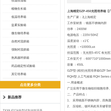
恒温恒湿箱
植物生长箱
上海精宏GZP-450光照培养箱【
低温培养箱
生产厂家：J|上海精宏
工作室材质 ：镜面不锈钢内胆
盐雾实验箱
功率 ：2400W
微生物培养箱
电源电压 ：220V-50HZ
温度波动 ：±1℃
自然对流烘箱
光照度 ：>10000Lux
强制对流烘箱
控温范围 ：无光照5-45℃ 有光照1
热风循环烘箱
工作室尺寸 ：600*710*1000mm
容量 ：450L
药品稳定性试验箱
GZP型 (程控)光照培养箱GZP Series (
其它培养箱
RQH型 人工气候箱 RQH Series cli
一.用途概述:
点击更多分类
广泛应用于微生物组织细胞培养
二、产品特点：
新品推荐
1、 采用镜面不锈钢内胆，四角
2、 压缩机，循环风机等关键零
TXXK-FY24血型试剂卡恒温器