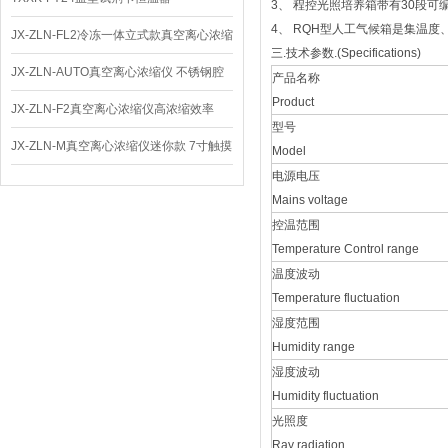
3、 程控光照培养箱带有30段
4、 RQH型人工气候箱是集温度
JX-ZLN-FL2冷冻一体立式款真空离心浓缩
三.技术参数.(Specifications)
仪 低温功能
JX-ZLN-AUTO真空离心浓缩仪 不锈钢腔
产品名称
Product
体
JX-ZLN-F2真空离心浓缩仪高浓缩效率
型号
JX-ZLN-M真空离心浓缩仪迷你款 7寸触摸
Model
电源电压
屏
Mains voltage
控温范围
Temperature Control range
温度波动
Temperature fluctuation
湿度范围
Humidity range
湿度波动
Humidity fluctuation
光照度
Ray radiation