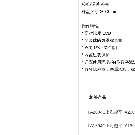
校准/调整 外校
秤盘尺寸 Ø 90 mm
操作特性:
* 高对比度 LCD
* 全玻璃防风罩称量室
* 双向 RS-232C接口
* 内置过载保护
* 适应使用环境的4位数字滤
* 百分比称量，净重求和，
相关产品
FA2004C上海越平FA2
FA1604C上海越平FA1