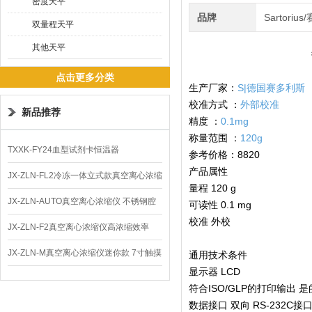
密度天平
品牌
Sartoriu
双量程天平
其他天平
点击更多分类
生产厂家：
S|德国赛多利斯
校准方式 ：
外部校准
新品推荐
精度 ：
0.1mg
称量范围 ：
120g
TXXK-FY24血型试剂卡恒温器
参考价格：8820
产品属性
JX-ZLN-FL2冷冻一体立式款真空离心浓缩
量程 120 g
仪 低温功能
JX-ZLN-AUTO真空离心浓缩仪 不锈钢腔
可读性 0.1 mg
校准 外校
体
JX-ZLN-F2真空离心浓缩仪高浓缩效率
JX-ZLN-M真空离心浓缩仪迷你款 7寸触摸
通用技术条件
显示器 LCD
屏
符合ISO/GLP的打印输出
数据接口 双向 RS-232C接