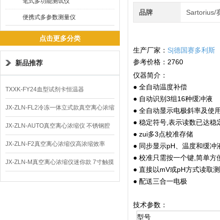
笔式多功能测试仪
品牌
Sartoriu
便携式多参数测量仪
点击更多分类
生产厂家：
S|德国赛多利斯
参考价格：2760
新品推荐
仪器简介：
● 全自动温度补偿
TXXK-FY24血型试剂卡恒温器
● 自动识别3组16种缓冲液
JX-ZLN-FL2冷冻一体立式款真空离心浓缩
● 全自动显示电极斜率及使
● 稳定符号,表示读数已达稳
仪 低温功能
JX-ZLN-AUTO真空离心浓缩仪 不锈钢腔
● zui多3点校准存储
体
JX-ZLN-F2真空离心浓缩仪高浓缩效率
● 同步显示pH、温度和缓冲
● 校准只需按一个键,简单方
JX-ZLN-M真空离心浓缩仪迷你款 7寸触摸
● 直接以mV或pH方式读取
屏
● 配送三合一电极
技术参数：
型号