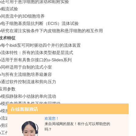
o还可用于悬浮细胞的滚动和粘附实验
o截流试验
o间质流中的3D细胞培养
o电子细胞基质阻抗判断（ECIS）流体试验
o研究在灌注实验条件下内皮细胞和悬浮细胞的相互作用
技术特征
o每个ibidi泵可同时驱动四个并行的流体装置
o流体特性：所有的流体类型都是层流式
o适用于所有具鲁尔接口的u-Slides系列
o同样适用于自制的流式小室
o与所有主流细胞培养箱兼容
o通过软件控制流速和剪向压力
应用参数
o模拟静脉和小动脉的单向流动
o模拟血管紊流条件下的来回摆动
o模拟动脉条件下的脉冲流
o流速：0.03-35ml/min
欢迎您！
来自局域网的朋友！有什么可以帮助您的
o剪应力：0.3 – 150 dyn/cm^2
吗？
o工作体积：2.5 ～ 12 ml