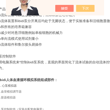
产品优势
o流体装置可以被放进培养箱，而ibidi泵在培养箱外
o流体装置和ibidi泵分开离后均处于无菌状态，便于实验准备和活细胞显
o和所有的培养箱兼容
o减少对对悬浮细胞例如单核细胞的机械力
o单向流模式使用试剂量小
o流体组件和鲁尔接头易操作
泵控制软件
用电脑系统来*控制ibidi泵系统，直观的界面简化了流体试验的自动流
力。
ibidi
人体血液循环模拟系统
组成部件：
1. 心泵模拟器
2.血管模拟调节器
3.脏器模拟器
4.泵控制软件（安装在配套电脑里）