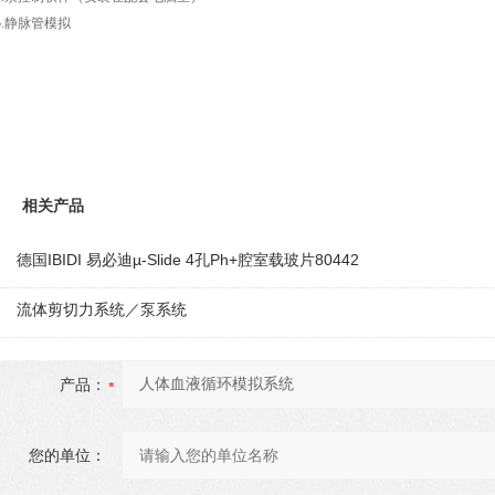
5.静脉管模拟
相关产品
德国IBIDI 易必迪µ-Slide 4孔Ph+腔室载玻片80442
流体剪切力系统／泵系统
产品：
您的单位：