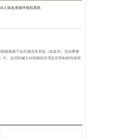
ibidi人体血液循环模拟系统
细胞都暴露于由生物流体系统（如血管）流动摩擦
ress）中。这些机械力对细胞的生理反应和粘附性能有
果能给细胞一个持续的剪应力，就可以模拟生物体
胞生物学研究更加接近体内的生理情况。