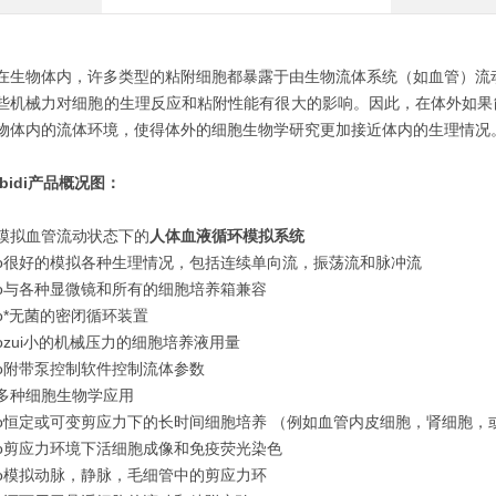
在生物体内，许多类型的粘附细胞都暴露于由生物流体系统（如血管）流动摩擦所产
些机械力对细胞的生理反应和粘附性能有很大的影响。因此，在体外如果
物体内的流体环境，使得体外的细胞生物学研究更加接近体内的生理情况
ibidi产品概况图：
模拟血管流动状态下的
人体血液循环模拟系统
o很好的模拟各种生理情况，包括连续单向流，振荡流和脉冲流
o与各种显微镜和所有的细胞培养箱兼容
o*无菌的密闭循环装置
ozui小的机械压力的细胞培养液用量
o附带泵控制软件控制流体参数
多种细胞生物学应用
o恒定或可变剪应力下的长时间细胞培养 （例如血管内皮细胞，肾细胞，
o剪应力环境下活细胞成像和免疫荧光染色
o模拟动脉，静脉，毛细管中的剪应力环