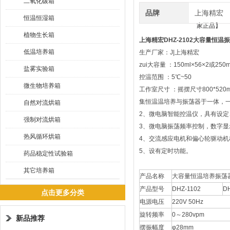
二氧化碳箱
品牌
上海精宏
恒温恒湿箱
植物生长箱
上海精宏DHZ-2102大容量恒
低温培养箱
生产厂家：J|上海精宏
zui大容量 ：150ml×56×2或250m
盐雾实验箱
控温范围 ：5℃~50
微生物培养箱
工作室尺寸 ：摇摆尺寸800*520
集恒温温培养与振荡器于一体，
自然对流烘箱
2、微电脑智能控温仪，具有设定
强制对流烘箱
3、微电脑振荡频率控制，数字
热风循环烘箱
4、交流感应电机和偏心轮驱动
5、设有定时功能。
药品稳定性试验箱
其它培养箱
产品名称
大容量恒温培养振荡
产品型号
DHZ-1102
D
点击更多分类
电源电压
220V 50Hz
旋转频率
0～280vpm
新品推荐
摆振幅度
φ28mm