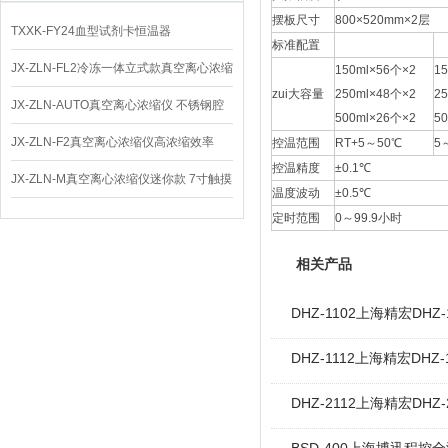
摆板尺寸
800×520mm×2层
TXXK-FY24血型试剂卡恒温器
标准配置
JX-ZLN-FL2冷冻一体立式款真空离心浓缩
150ml×56个×2
1
zui大容量
250ml×48个×2
2
仪 低温功能
JX-ZLN-AUTO真空离心浓缩仪 不锈钢腔
500ml×26个×2
5
体
JX-ZLN-F2真空离心浓缩仪高浓缩效率
控温范围
RT+5～50℃
5
控温精度
±0.1℃
JX-ZLN-M真空离心浓缩仪迷你款 7寸触摸
温度波动
±0.5℃
屏
定时范围
0～99.9小时
相关产品
DHZ-1102上海精宏D
DHZ-1112上海精宏D
DHZ-2112上海精宏D