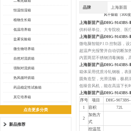
二氧化碳箱
品牌
上海新苗
恒温恒湿箱
植物生长箱
上海新苗产品DHG-9143B
低温培养箱
供科研单位、大专院校、医
上海新苗产品DHG-9143BS
盐雾实验箱
微电脑智能P.I.D.控制
微生物培养箱
超温声光报警并自动切断加
内置两层不锈钢消毒搁板，
自然对流烘箱
上海新苗产品DHG-9143BS
强制对流烘箱
箱体采用优质冷轧钢板，表面
热风循环烘箱
圆角造型，光滑流畅，极易
低噪音风机，能在高温下长
药品稳定性试验箱
上海新苗产品DHG-9143BS
其它培养箱
序号
项目
DHG-9073BS
1
容积
72L
点击更多分类
加热方
2
式
新品推荐
控温范