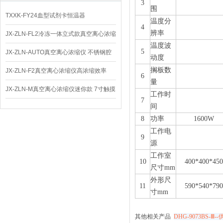
3
围
TXXK-FY24血型试剂卡恒温器
温度分
4
辨率
JX-ZLN-FL2冷冻一体立式款真空离心浓缩
温度波
5
仪 低温功能
JX-ZLN-AUTO真空离心浓缩仪 不锈钢腔
动度
搁板数
体
JX-ZLN-F2真空离心浓缩仪高浓缩效率
6
量
JX-ZLN-M真空离心浓缩仪迷你款 7寸触摸
工作时
7
间
屏
8
功率
1600W
工作电
9
源
工作室
10
400*400*450
尺寸mm
外形尺
11
590*540*790
寸mm
其他相关产品
DHG-9073BS-