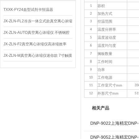
容积
1
TXXK-FY24血型试剂卡恒温器
加热方式
2
JX-ZLN-FL2冷冻一体立式款真空离心浓缩
控温范围
3
温度分辨率
4
仪 低温功能
JX-ZLN-AUTO真空离心浓缩仪 不锈钢腔
温度波动度
5
体
JX-ZLN-F2真空离心浓缩仪高浓缩效率
温度均匀度
6
搁板数量
7
JX-ZLN-M真空离心浓缩仪迷你款 7寸触摸
工作时间
8
屏
功率
9
工作电源
10
工作室尺寸
11
35
mm
外形尺寸
12
51
mm
相关产品
DNP-9022上海精宏DN
DNP-9052上海精宏DN