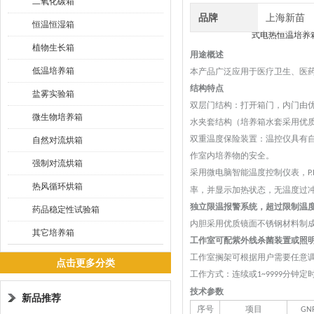
二氧化碳箱
品牌
上海新苗
恒温恒湿箱
植物生长箱
用途概述
低温培养箱
本产品广泛应用于医疗卫生、医
结构特点
盐雾实验箱
双层门结构：打开箱门，内门由
微生物培养箱
水夹套结构（培养箱水套采用优
双重温度保险装置：温控仪具有
自然对流烘箱
作室内培养物的安全。
强制对流烘箱
采用微电脑智能温度控制仪表，
P.
热风循环烘箱
率，并显示加热状态，无温度过
独立限温报警系统，超过限制温
药品稳定性试验箱
内胆采用优质镜面不锈钢材料制
其它培养箱
工作室可配紫外线杀菌装置或照
工作室搁架可根据用户需要任意
点击更多分类
工作方式：连续或
分钟定
1~9999
技术参数
新品推荐
序号
项目
GNP