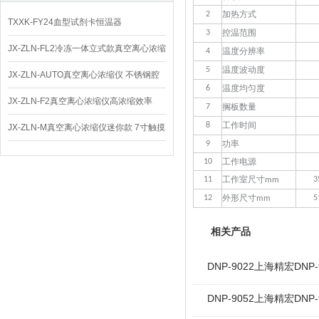
加热方式
2
TXXK-FY24血型试剂卡恒温器
控温范围
3
JX-ZLN-FL2冷冻一体立式款真空离心浓缩
温度分辨率
4
温度波动度
5
仪 低温功能
JX-ZLN-AUTO真空离心浓缩仪 不锈钢腔
温度均匀度
6
体
JX-ZLN-F2真空离心浓缩仪高浓缩效率
搁板数量
7
工作时间
8
JX-ZLN-M真空离心浓缩仪迷你款 7寸触摸
功率
9
屏
工作电源
10
工作室尺寸
11
3
mm
外形尺寸
12
5
mm
相关产品
DNP-9022上海精宏DN
DNP-9052上海精宏DN