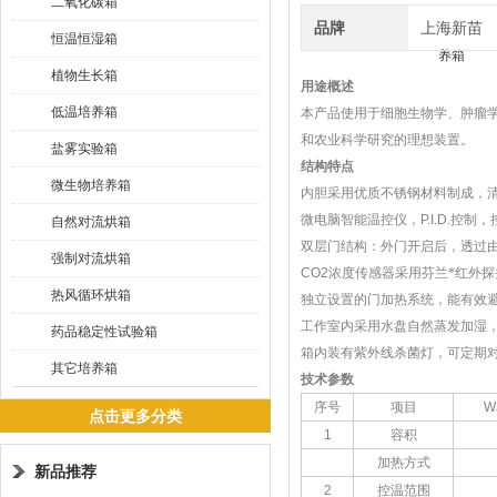
二氧化碳箱
品牌
上海新苗
恒温恒湿箱
植物生长箱
用途概述
低温培养箱
本产品使用于细胞生物学、肿瘤
和农业科学研究的理想装置。
盐雾实验箱
结构特点
微生物培养箱
内胆采用优质不锈钢材料制成，清
微电脑智能温控仪，
P.I.D.
控制，
自然对流烘箱
双层门结构：外门开启后，透过
强制对流烘箱
CO
2
浓度传感器采用芬兰*红外
热风循环烘箱
独立设置的门加热系统，能有效
工作室内采用水盘自然蒸发加湿
药品稳定性试验箱
箱内装有紫外线杀菌灯，可定期
其它培养箱
技术参数
序号
项目
W
点击更多分类
1
容积
加热方式
新品推荐
2
控温范围