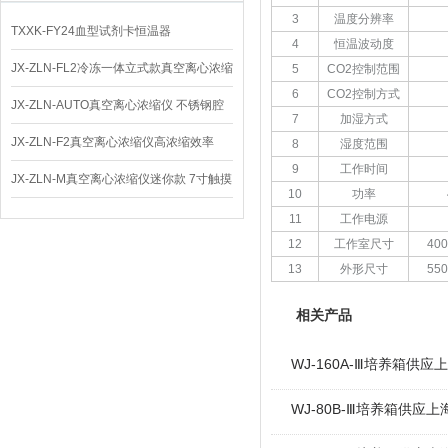
3
温度分辨率
TXXK-FY24血型试剂卡恒温器
4
恒温波动度
JX-ZLN-FL2冷冻一体立式款真空离心浓缩
5
CO
2
控制范围
6
CO
2
控制方式
仪 低温功能
JX-ZLN-AUTO真空离心浓缩仪 不锈钢腔
7
加湿方式
体
JX-ZLN-F2真空离心浓缩仪高浓缩效率
8
湿度范围
9
工作时间
JX-ZLN-M真空离心浓缩仪迷你款 7寸触摸
10
功率
屏
11
工作电源
12
工作室尺寸
400
13
外形尺寸
550
相关产品
WJ-160A-Ⅲ培养箱供应
WJ-80B-Ⅲ培养箱供应