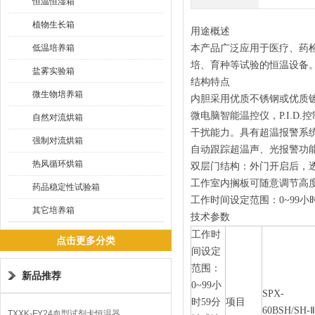
恒温恒湿箱
植物生长箱
用途概述
低温培养箱
本产品广泛应用于医疗、药
培、育种等试验的恒温设备
盐雾实验箱
结构特点
微生物培养箱
内胆采用优质不锈钢或优质
微电脑智能温控仪，
P.I.D.
控
自然对流烘箱
干扰能力。具有超温报警系
强制对流烘箱
自动跟踪超温声、光报警功
热风循环烘箱
双层门结构：外门开启后，
工作室内搁板可随意调节高
药品稳定性试验箱
工作时间设定范围：
0~99
小
其它培养箱
技术参数
工作时
点击更多分类
间设定
范围：
新品推荐
0~99
小
SPX-
时
59
分
项目
60BSH/SH-Ⅱ
TXXK-FY24血型试剂卡恒温器