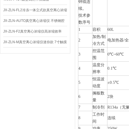
钟或连
续。
JX-ZLN-FL2冷冻一体立式款真空离心浓缩
技术参
仪 低温功能
JX-ZLN-AUTO真空离心浓缩仪 不锈钢腔
数序号
1
容积
60L
体
JX-ZLN-F2真空离心浓缩仪高浓缩效率
加热/制
2
电加热器/
JX-ZLN-M真空离心浓缩仪迷你款 7寸触摸
冷方式
控温范
屏
3
0℃~60℃
围
温度分
4
0.1℃
辨率
恒温波
5
±0.5℃
动度
搁板数
6
2块
量
7
制冷剂
R134a（
工作时
8
连续
间
9
功率
250W