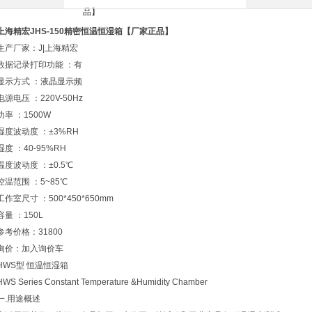
上海精宏JHS-150精密恒温恒湿箱【厂家正品】
生产厂家：J|上海精宏
数据记录打印功能 ：有
显示方式 ：液晶显示频
电源电压 ：220V-50Hz
功率 ：1500W
湿度波动度 ：±3%RH
湿度 ：40-95%RH
温度波动度 ：±0.5℃
控温范围 ：5~85℃
工作室尺寸 ：500*450*650mm
容量 ：150L
参考价格：31800
询价：加入询价车
HWS型 恒温恒湿箱
HWS Series Constant Temperature &Humidity Chamber
一.用途概述