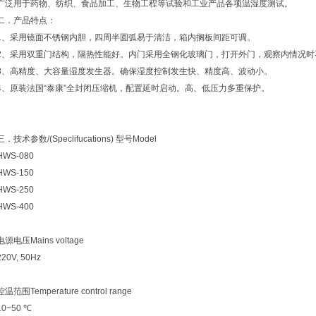
广泛用于药物、纺织、食品加工、生物工程等试验和工业产品各项温湿度测试。
二．产品特点：
1、采用镜面不锈钢内胆，四周半圆弧易于清洁，箱内搁板间距可调。
2、采用双重门结构，隔热性能好。内门采用全钢化玻璃门，打开外门，观察内情况时
3、高精度、大容量湿度发生器。确保湿度控制发生快、精度高、波动小。
4、原装法国“泰康”全封闭压缩机，配置延时启动。高、低压力多重保护。
三．技术参数/(Speclifucations) 型号Model
HWS-080
HWS-150
HWS-250
HWS-400
电源电压Mains voltage
220V, 50Hz
控温范围Temperature control range
10~50 ℃