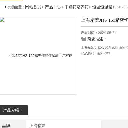
网站首页
产品中心
干燥箱培养箱
恒温恒湿箱
您的位置：
>
>
>
> JHS
上海精宏JHS-150精
产品时间：2024-08-21
简要描述：
上海精宏JHS-150精密恒温
HWS型 恒温恒湿箱
HWS Series Constant Temper
一.用途概述
广泛用于药物、纺织、食品加
二．产品特点：
1、采用镜面不锈钢内胆，四
2、采用双重门结构，隔热性
产品介绍：
品牌
上海精宏