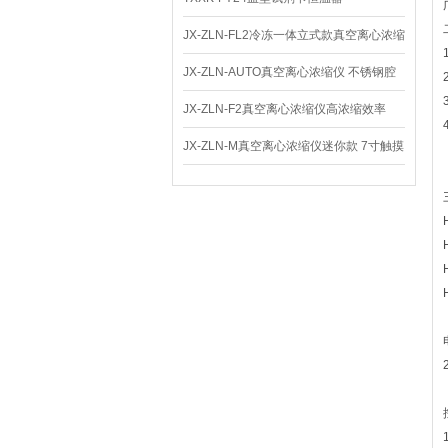
JX-ZLN-FL2冷冻一体立式款真空离心浓缩
仪 低温功能
JX-ZLN-AUTO真空离心浓缩仪 不锈钢腔
体
JX-ZLN-F2真空离心浓缩仪高浓缩效率
JX-ZLN-M真空离心浓缩仪迷你款 7寸触摸
屏