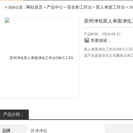
网站首页
产品中心
安全柜工作台
双人单面工作台
您的位置：
>
>
>
> 
苏州净化双人单面净化工作
产品时间：2024-08-21
简要描述：
双人单面净化工作台SW-CJ-2
该产品是提供无尘无菌高洁净
器、制药化学实验等领域。并
产品特点：
1、表面静电喷涂,准闭合式整
味对人体的刺激。
2、采用可调风量风机系统，
处于理想状态。
产品介绍：
品牌
苏净净化