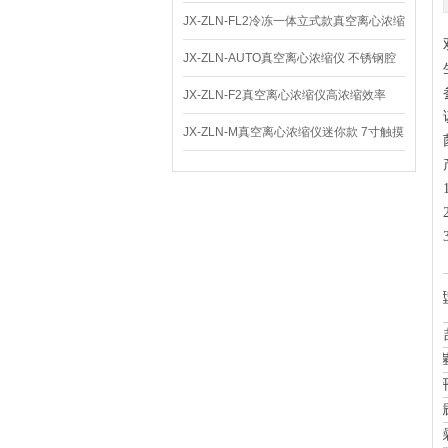
JX-ZLN-FL2冷冻一体立式款真空离心浓缩
仪 低温功能
JX-ZLN-AUTO真空离心浓缩仪 不锈钢腔
体
JX-ZLN-F2真空离心浓缩仪高浓缩效率
JX-ZLN-M真空离心浓缩仪迷你款 7寸触摸
屏