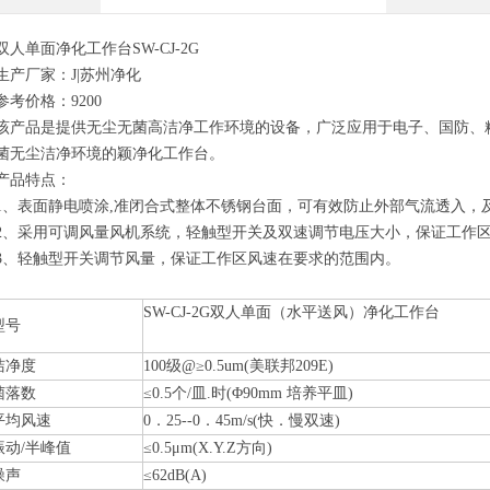
双人单面净化工作台SW-CJ-2G
生产厂家：J|苏州净化
参考价格：9200
该产品是提供无尘无菌高洁净工作环境的设备，广泛应用于电子、国防、
菌无尘洁净环境的颖净化工作台。
产品特点：
1、表面静电喷涂,准闭合式整体不锈钢台面，可有效防止外部气流透入，
2、采用可调风量风机系统，轻触型开关及双速调节电压大小，保证工作
3、轻触型开关调节风量，保证工作区风速在要求的范围内。
SW-CJ-2G双人单面（水平送风）净化工作台
型号
洁净度
100级@≥0.5um(美联邦209E)
菌落数
≤0.5个/皿.时(Φ90mm 培养平皿)
平均风速
0．25--0．45m/s(快．慢双速)
振动/半峰值
≤0.5μm(X.Y.Z方向)
噪声
≤62dB(A)