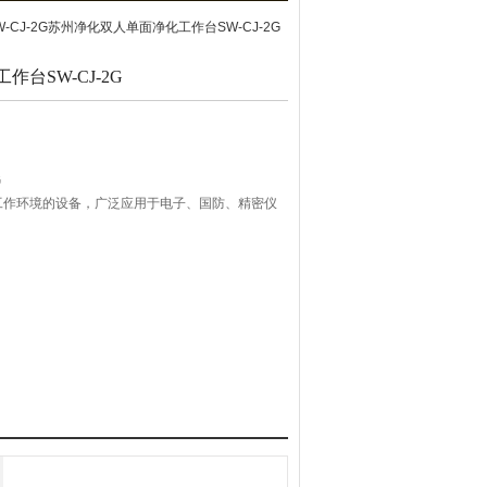
SW-CJ-2G苏州净化双人单面净化工作台SW-CJ-2G
台SW-CJ-2G
G
工作环境的设备，广泛应用于电子、国防、精密仪
提供无菌无尘洁净环境的颖净化工作台。
体不锈钢台面，可有效防止外部气流透入，及操作异
轻触型开关及双速调节电压大小，保证工作区风速始