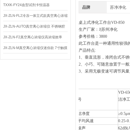
TXXK-FY24血型试剂卡恒温器
品牌
苏净净化
JX-ZLN-FL2冷冻一体立式款真空离心浓缩
桌上式净化工作台VD-850
仪 低温功能
JX-ZLN-AUTO真空离心浓缩仪 不锈钢腔
生产厂家：J|苏州
净化
参考价格：3800
体
JX-ZLN-F2真空离心浓缩仪高浓缩效率
此工作台是一种通用性较强的局
JX-ZLN-M真空离心浓缩仪迷你款 7寸触摸
产品特点:
1、垂直流形，准闭合式不
屏
2、小巧、可随意放置于一
3、采用无极变速可调节风
VD-
号
洁净
洁净度
≥0.5
平均风速
0.25-0
噪声
62dB