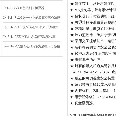
★ 温度范围：从环境温度以上5 
TXXK-FY24血型试剂卡恒温器
★ MS控制器，带有累计计时器
★ 控制器的计时器功能：
JX-ZLN-FL2冷冻一体立式款真空离心浓缩
★ 可通过程序编辑器调整斜
仪 低温功能
JX-ZLN-AUTO真空离心浓缩仪 不锈钢腔
★ 热输出量可调(0至100%)
★ 压力监控器，压力小于1
体
JX-ZLN-F2真空离心浓缩仪高浓缩效率
★ 采用交叉流动技术、精密
JX-ZLN-M真空离心浓缩仪迷你款 7寸触摸
★ 装有弹簧的防碎安全玻璃
★ 模拟压力表(显示内腔和
屏
★ 电解抛光的内腔；
★ 所有的吸入和通风管以
1.4571 (V4A) / AISI 316 
★ 独立的可调温度安全装置，2
★ 后部带有直径16毫米测
★ 内腔体积：23L、53L、 1
★ 用于通讯软件APT-COM
★ 真空泵另选。
VDL 23易燃溶剂物品真空干