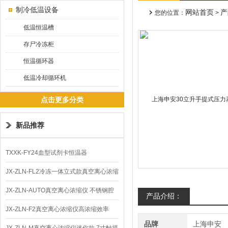
制冷低温设备
网站首页
产
您的位置：
>
低温恒温槽
存尸冷冻柜
恒温循环器
低温冷却循环机
点击更多分类
新品推荐
TXXK-FY24血型试剂卡恒温器
JX-ZLN-FL2冷冻一体立式款真空离心浓缩
仪 低温功能
JX-ZLN-AUTO真空离心浓缩仪 不锈钢腔
产品介绍：
体
JX-ZLN-F2真空离心浓缩仪高浓缩效率
品牌
上海申安