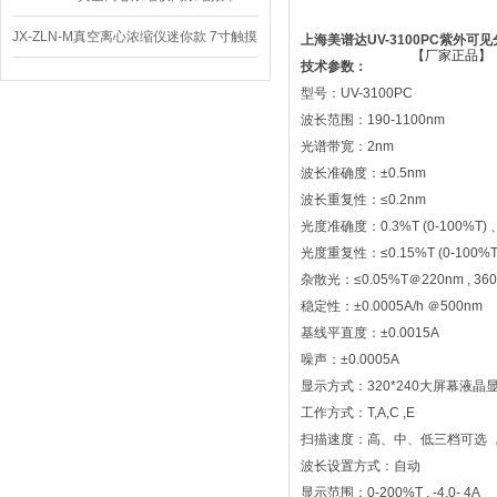
JX-ZLN-M真空离心浓缩仪迷你款 7寸触摸
上海美谱达UV-3100PC紫外
技术参数：
屏
型号：UV-3100PC
波长范围：190-1100nm
光谱带宽：2nm
波长准确度：±0.5nm
波长重复性：≤0.2nm
光度准确度：0.3%T (0-100%T) 、±0
光度重复性：≤0.15%T (0-100%T)、0
杂散光：≤0.05%T＠220nm , 36
稳定性：±0.0005A/h ＠500nm
基线平直度：±0.0015A
噪声：±0.0005A
显示方式：320*240大屏幕液晶
工作方式：T,A,C ,E
扫描速度：高、中、低三档可选 ，zui
波长设置方式：自动
显示范围：0-200%T , -4.0- 4A