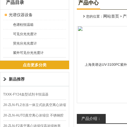
产品目录
产品中心
光谱仪器设备
网站首页
产
您的位置：
>
色谱柱恒温箱
可见分光光度计
荧光分光光度计
紫外可见分光光度计
点击更多分类
新品推荐
TXXK-FY24血型试剂卡恒温器
JX-ZLN-FL2冷冻一体立式款真空离心浓缩
仪 低温功能
JX-ZLN-AUTO真空离心浓缩仪 不锈钢腔
产品介绍：
体
JX-ZLN-F2真空离心浓缩仪高浓缩效率