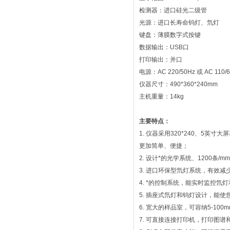
检测器：进口硅光二级管
光源：进口长寿命钨灯、氘灯
键盘：薄膜数字式按键
数据输出：USB口
打印输出：并口
电源：AC 220/50Hz 或 AC 110/
仪器尺寸：490*360*240mm
主机重量：14kg
主要特点：
1. 仪器采用320*240、5
更加简单、便捷；
2. 设计*的光学系统、1200
3. 进口环保型氘灯系统，有效
4. *的控制系统，能实时监控氘
5. 插座式氘灯和钨灯设计，能
6. 宽大的样品室，可容纳5-10
7. 可直接连接打印机，打印图