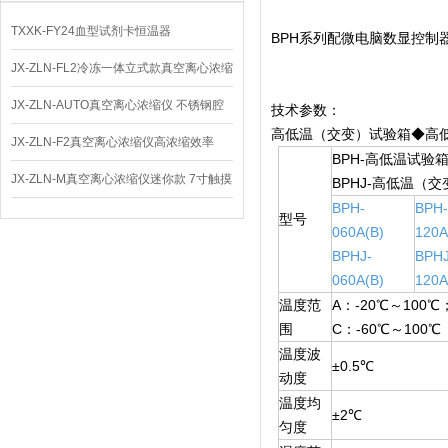
TXXK-FY24血型试剂卡恒温器
BPH系列配微电脑数显控制器
JX-ZLN-FL2冷冻一体立式款真空离心浓缩
仪 低温功能
JX-ZLN-AUTO真空离心浓缩仪 不锈钢腔
技术参数：
高低温（交变）试验箱◆高
体
JX-ZLN-F2真空离心浓缩仪高浓缩效率
BPH-高低温试验
JX-ZLN-M真空离心浓缩仪迷你款 7寸触摸
BPHJ-高低温（
BPH-
BPH
屏
型号
060A(B)
120A
BPHJ-
BPHJ
060A(B)
120A
温度范
A：-20℃～100℃
围
C：-60℃～100℃
温度波
±0.5℃
动度
温度均
±2℃
匀度