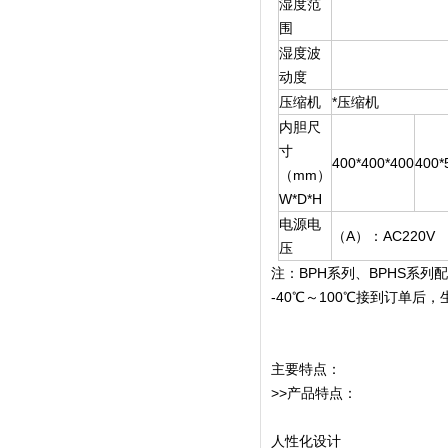
湿度范
围
湿度波
动度
压缩机
*压缩机
内胆尺
寸
400*400*400
400*
（mm）
W*D*H
电源电
（A）：AC220V
压
注：BPH系列、BPHS系列
-40℃～100℃接到订单后，
主要特点：
>>产品特点：
人性化设计