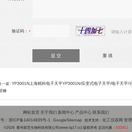
验证码：
请输入计算
YP3001N上海精科电子天平YP3001N/应变式电子天平/电子天平
上一篇 :
胶棒
网站首页
关于我们
新闻中心
产品中心
联系我们
号：浙ICP备14014839号-1
GoogleSitemap
化工仪器网
管理
技术支持：
©2026 衢州新芝生物科技有限公司(www.zg17.cc) 版权所有 总访问量：
532811