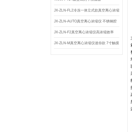
JX-ZLN-FL2冷冻一体立式款真空离心浓缩
仪 低温功能
JX-ZLN-AUTO真空离心浓缩仪 不锈钢腔
体
JX-ZLN-F2真空离心浓缩仪高浓缩效率
JX-ZLN-M真空离心浓缩仪迷你款 7寸触摸
屏