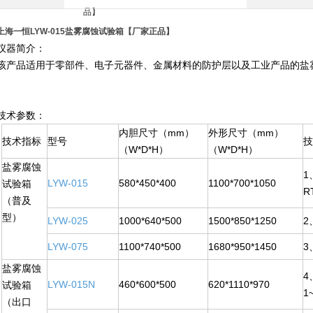
上海一恒LYW-015盐雾腐蚀试验箱【厂家正品】
仪器简介：
该产品适用于零部件、电子元器件、金属材料的防护层以及工业产品的盐
技术参数：
内胆尺寸（mm）
外形尺寸（mm）
技术指标
型号
（W*D*H）
（W*D*H）
盐雾腐蚀
1
LYW-015
580*450*400
1100*700*1050
试验箱
R
（普及
型）
LYW-025
1000*640*500
1500*850*1250
2
LYW-075
1100*740*500
1680*950*1450
3
盐雾腐蚀
4
LYW-015N
460*600*500
620*1110*970
试验箱
1
（出口