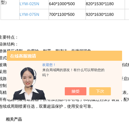
型）
LYW-025N
640*1000*500
820*1530*1180
LYW-075N
700*1100*500
920*1630*1180
主要特点：
箱体结构：
整体模压成型、你腐蚀、耐震、易清洁、无泄漏现象。
塔式喷雾系统，烟雾分布均匀，沉降量自由调整。
玻璃钢盖子和PVC盖子两种可供选择，采用PVC盖可清楚看到箱内的测
欢迎您！
来自局域网的朋友！有什么可以帮助您的
采用水密封结构，无盐雾溢出。
吗？
线路控制板及其他元器件均固定于便于检查和维护的位置，采用门锁开启
控制系统：
高精度PID控温仪，分辨率+0.1°C。国产数显表（标配）可选配进口仪表
所有电路均装有断路器，所有加热器均带有电子和机械过热保护装置，配
连续或周期喷雾任选，双重超温保护，使用安全可靠。
相关产品