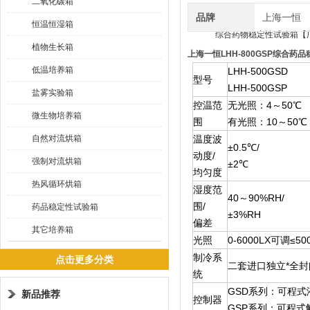
二氧化碳箱
品牌
上海一恒
恒温恒湿箱
植物生长箱
上海一恒LHH-800GSP综合
低温培养箱
LHH-500GSD
型号
LHH-500GSP
盐雾实验箱
控温范
无光照：4～50℃
微生物培养箱
围
有光照：10～50℃
自然对流烘箱
温度波
±0.5℃/
动度/
强制对流烘箱
±2℃
均匀度
热风循环烘箱
湿度范
40～90%RH/
围/
药品稳定性试验箱
±3%RH
偏差
其它培养箱
光照
0-6000LX可调≤50
制冷系
点击更多分类
二套进口独立*全
统
GSD系列：可程式
新品推荐
控制器
GSP系列：可程式