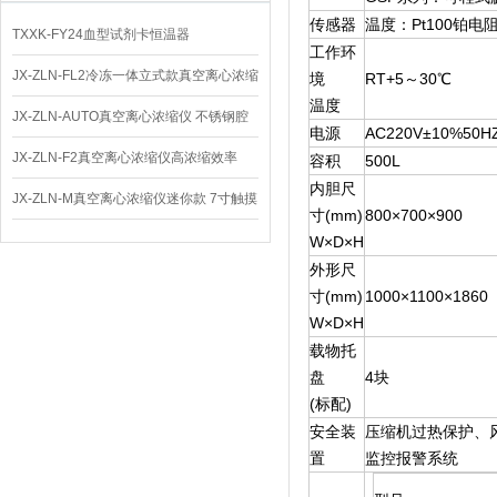
传感器
温度：Pt100铂
TXXK-FY24血型试剂卡恒温器
工作环
JX-ZLN-FL2冷冻一体立式款真空离心浓缩
境
RT+5～30℃
温度
仪 低温功能
JX-ZLN-AUTO真空离心浓缩仪 不锈钢腔
电源
AC220V±10%50H
体
JX-ZLN-F2真空离心浓缩仪高浓缩效率
容积
500L
内胆尺
JX-ZLN-M真空离心浓缩仪迷你款 7寸触摸
寸(mm)
800×700×900
屏
W×D×H
外形尺
寸(mm)
1000×1100×1860
W×D×H
载物托
盘
4块
(标配)
安全装
压缩机过热保护、
置
监控报警系统