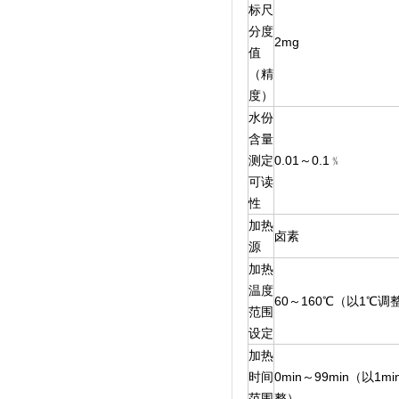
标尺
分度
2mg
值
（精
度）
水份
含量
测定
0.01～0.1﹪
可读
性
加热
卤素
源
加热
温度
60～160℃（以1℃调
范围
设定
加热
时间
0min～99min（以1mi
范围
整）