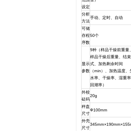
设定
分析
手动、定时、自动
方法
可储
存程
50个
序数
9种（样品干燥前重量
样品干燥后重量、结
显示
式、加热剩余时间
参数
（min）、加热温度、
水率、干燥率、湿重
回潮率）
外校
20g
砝码
秤盘
Ф100mm
尺寸
外壳
345mm×190mm×15
尺寸