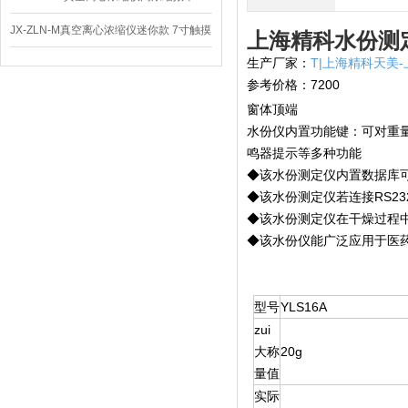
JX-ZLN-M真空离心浓缩仪迷你款 7寸触摸
上海精科水份测定
生产厂家：
T|上海精科天美
屏
参考价格：7200
窗体顶端
水份仪内置功能键：可对重
鸣器提示等多种功能
◆该水份测定仪内置数据库可
◆该水份测定仪若连接RS2
◆该水份测定仪在干燥过程
◆该水份仪能广泛应用于医
型号
YLS16A
zui
大称
20g
量值
实际