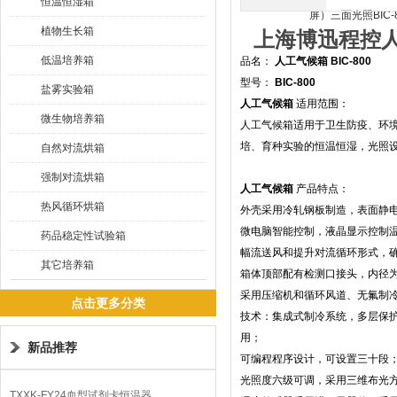
恒温恒湿箱
植物生长箱
上海博迅程控
低温培养箱
品名：
人工气候箱
BIC-800
型号：
BIC-800
盐雾实验箱
人工气候箱
适用范围：
微生物培养箱
人工气候箱适用于卫生防疫、环
培、育种实验的恒温恒湿，光照
自然对流烘箱
强制对流烘箱
人工气候箱
产品特点：
热风循环烘箱
外壳采用冷轧钢板制造，表面静
微电脑智能控制，液晶显示控制
药品稳定性试验箱
幅流送风和提升对流循环形式，
其它培养箱
箱体顶部配有检测口接头，内径
采用压缩机和循环风道、无氟制
点击更多分类
技术：集成式制冷系统，多层保
用；
新品推荐
可编程程序设计，可设置三十段
光照度六级可调，采用三维布光
TXXK-FY24血型试剂卡恒温器