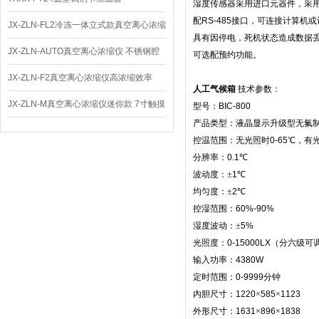
湿度传感器采用进口元器件，采
配
RS-485
接口，可连接计算机或
JX-ZLN-FL2冷冻一体立式款真空离心浓缩
具有因停电，死机状态造成数据
仪 低温功能
JX-ZLN-AUTO真空离心浓缩仪 不锈钢腔
可选配预约功能。
体
JX-ZLN-F2真空离心浓缩仪高浓缩效率
人工气候箱
技术参数：
JX-ZLN-M真空离心浓缩仪迷你款 7寸触摸
型号：
BIC-800
产品类型：液晶显示升级型无氟
屏
控温范围：无光照时
0-65
℃
，有
分辨率：
0.1
℃
波动度：±
1
℃
均匀度：±
2
℃
控湿范围：
60%-90%
湿度波动：±
5%
光照度：
0-15000LX
（分六级可
输入功率：
4380W
定时范围：
0-9999
分钟
内胆尺寸：
1220
×
585
×
1123
外形尺寸：
1631
×
896
×
1838